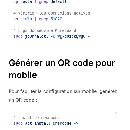
ip
route
|
grep
default
# Vérifier les connexions actives
ss
-tuln
|
grep
51820
# Logs du service WireGuard
sudo
journalctl
-u
wg-quick@wg0
-f
Générer un QR code pour
mobile
Pour faciliter la configuration sur mobile, générez
un QR code :
# Installer qrencode
sudo
apt
install
qrencode
-y