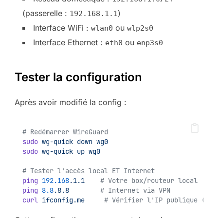
(passerelle :
)
192.168.1.1
Interface WiFi :
ou
wlan0
wlp2s0
Interface Ethernet :
ou
eth0
enp3s0
Tester la configuration
Après avoir modifié la config :
# Redémarrer WireGuard
sudo
wg-quick
down
wg0
sudo
wg-quick
up
wg0
# Tester l'accès local ET Internet
ping
192.168
.1.1
# Votre box/routeur local
ping
8.8
.8.8
# Internet via VPN
curl
ifconfig.me
# Vérifier l'IP publique (doi