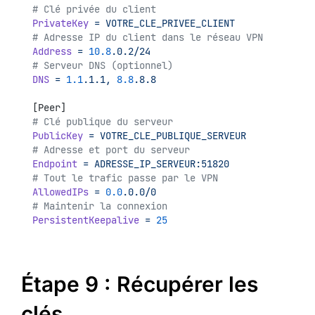
# Clé privée du client
PrivateKey
=
VOTRE_CLE_PRIVEE_CLIENT
# Adresse IP du client dans le réseau VPN
Address
=
10.8
.0.2/24
# Serveur DNS (optionnel)
DNS
=
1.1
.1.1,
8.8
.8.8
[Peer]
# Clé publique du serveur
PublicKey
=
VOTRE_CLE_PUBLIQUE_SERVEUR
# Adresse et port du serveur
Endpoint
=
ADRESSE_IP_SERVEUR:51820
# Tout le trafic passe par le VPN
AllowedIPs
=
0.0
.0.0/0
# Maintenir la connexion
PersistentKeepalive
=
25
Étape 9 : Récupérer les
clés