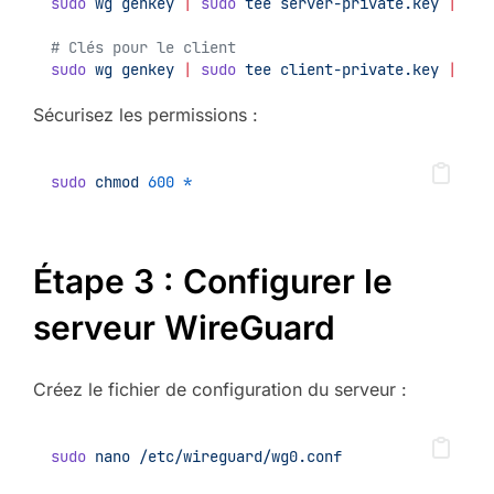
sudo
wg
genkey
|
sudo
tee
server-private.key
|
wg
# Clés pour le client
sudo
wg
genkey
|
sudo
tee
client-private.key
|
wg
Sécurisez les permissions :
sudo
chmod
600
*
Étape 3 : Configurer le
serveur WireGuard
Créez le fichier de configuration du serveur :
sudo
nano
/etc/wireguard/wg0.conf