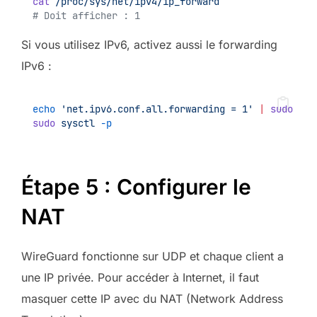
cat
/proc/sys/net/ipv4/ip_forward
# Doit afficher : 1
Si vous utilisez IPv6, activez aussi le forwarding
IPv6 :
echo
'net.ipv6.conf.all.forwarding = 1'
|
sudo
tee
sudo
sysctl
-p
Étape 5 : Configurer le
NAT
WireGuard fonctionne sur UDP et chaque client a
une IP privée. Pour accéder à Internet, il faut
masquer cette IP avec du NAT (Network Address