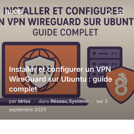
Aller
Rechercher :
BLOG
au
PERM
contenu
Installer et configurer un VPN
WireGuard sur Ubuntu : guide
complet
Publié
par
Idriss
dans
Réseau
,
Système
sur
3
le
septembre 2025