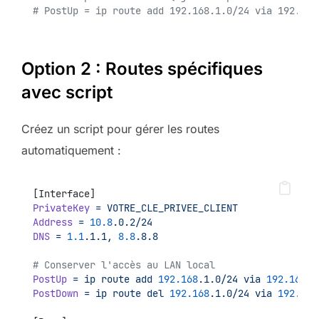
# PostUp = ip route add 192.168.1.0/24 via 192.168
Option 2 : Routes spécifiques
avec script
Créez un script pour gérer les routes
automatiquement :
[Interface]
PrivateKey
=
VOTRE_CLE_PRIVEE_CLIENT
Address
=
10.8
.0.2/24
DNS
=
1.1
.1.1,
8.8
.8.8
# Conserver l'accès au LAN local
PostUp
=
ip
route
add
192.168
.1.0/24
via
192.168
.1
PostDown
=
ip
route
del
192.168
.1.0/24
via
192.168