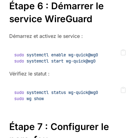
Étape 6 : Démarrer le
service WireGuard
Démarrez et activez le service :
sudo
systemctl
enable
wg-quick@wg0
sudo
systemctl
start
wg-quick@wg0
Vérifiez le statut :
sudo
systemctl
status
wg-quick@wg0
sudo
wg
show
Étape 7 : Configurer le