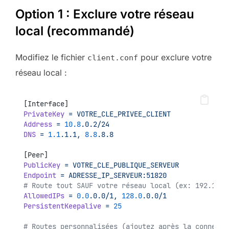
Option 1 : Exclure votre réseau
local (recommandé)
Modifiez le fichier
pour exclure votre
client.conf
réseau local :
[Interface]
PrivateKey
=
VOTRE_CLE_PRIVEE_CLIENT
Address
=
10.8
.0.2/24
DNS
=
1.1
.1.1,
8.8
.8.8
[Peer]
PublicKey
=
VOTRE_CLE_PUBLIQUE_SERVEUR
Endpoint
=
ADRESSE_IP_SERVEUR:51820
# Route tout SAUF votre réseau local (ex: 192.168.
AllowedIPs
=
0.0
.0.0/1,
128.0
.0.0/1
PersistentKeepalive
=
25
# Routes personnalisées (ajoutez après la connexio