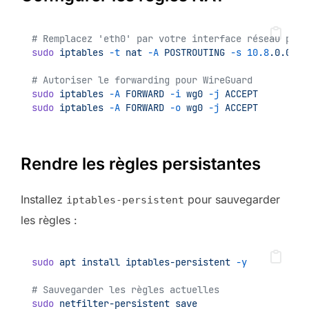
# Remplacez 'eth0' par votre interface réseau publ
sudo
iptables
-t
nat
-A
POSTROUTING
-s
10.8
.0.0/24
# Autoriser le forwarding pour WireGuard
sudo
iptables
-A
FORWARD
-i
wg0
-j
ACCEPT
sudo
iptables
-A
FORWARD
-o
wg0
-j
ACCEPT
Rendre les règles persistantes
Installez
pour sauvegarder
iptables-persistent
les règles :
sudo
apt
install
iptables-persistent
-y
# Sauvegarder les règles actuelles
sudo
netfilter-persistent
save