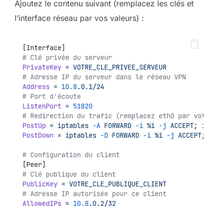
Ajoutez le contenu suivant (remplacez les clés et
l’interface réseau par vos valeurs) :
[Interface]
# Clé privée du serveur
PrivateKey
=
VOTRE_CLE_PRIVEE_SERVEUR
# Adresse IP du serveur dans le réseau VPN
Address
=
10.8
.0.1/24
# Port d'écoute
ListenPort
=
51820
# Redirection du trafic (remplacez eth0 par votre 
PostUp
=
iptables
-A
FORWARD
-i
%i
-j
ACCEPT
; 
ipta
PostDown
=
iptables
-D
FORWARD
-i
%i
-j
ACCEPT
; 
ip
# Configuration du client
[Peer]
# Clé publique du client
PublicKey
=
VOTRE_CLE_PUBLIQUE_CLIENT
# Adresse IP autorisée pour ce client
AllowedIPs
=
10.8
.0.2/32