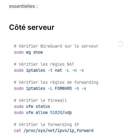
essentielles :
Côté serveur
# Vérifier WireGuard sur le serveur
sudo
wg
show
# Vérifier les règles NAT
sudo
iptables
-t
nat
-L
-n
-v
# Vérifier les règles de forwarding
sudo
iptables
-L
FORWARD
-n
-v
# Vérifier le firewall
sudo
ufw
status
sudo
ufw
allow
51820
/udp
# Vérifier le forwarding IP
cat
/proc/sys/net/ipv4/ip_forward