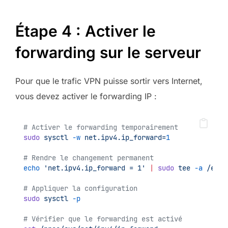
Étape 4 : Activer le
forwarding sur le serveur
Pour que le trafic VPN puisse sortir vers Internet,
vous devez activer le forwarding IP :
# Activer le forwarding temporairement
sudo
sysctl
-w
net.ipv4.ip_forward=
1
# Rendre le changement permanent
echo
'net.ipv4.ip_forward = 1'
|
sudo
tee
-a
/etc/
# Appliquer la configuration
sudo
sysctl
-p
# Vérifier que le forwarding est activé