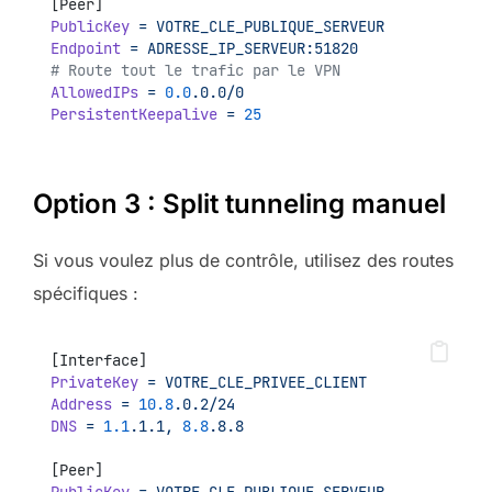
[Peer]
PublicKey
=
VOTRE_CLE_PUBLIQUE_SERVEUR
Endpoint
=
ADRESSE_IP_SERVEUR:51820
# Route tout le trafic par le VPN
AllowedIPs
=
0.0
.0.0/0
PersistentKeepalive
=
25
Option 3 : Split tunneling manuel
Si vous voulez plus de contrôle, utilisez des routes
spécifiques :
[Interface]
PrivateKey
=
VOTRE_CLE_PRIVEE_CLIENT
Address
=
10.8
.0.2/24
DNS
=
1.1
.1.1,
8.8
.8.8
[Peer]