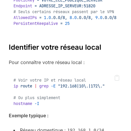
PublicKey
=
VOTRE_CLE_PUBLIQUE_SERVEUR
Endpoint
=
ADRESSE_IP_SERVEUR:51820
# Seuls certains réseaux passent par le VPN
AllowedIPs
=
1.0
.0.0/8,
8.0
.0.0/8,
9.0
.0.0/8
PersistentKeepalive
=
25
Identifier votre réseau local
Pour connaître votre réseau local :
# Voir votre IP et réseau local
ip
route
|
grep
-E
"192.168|10\.|172\."
# Ou plus simplement
hostname
-I
Exemple typique :
Réseau domestique :
192.168.1.0/24