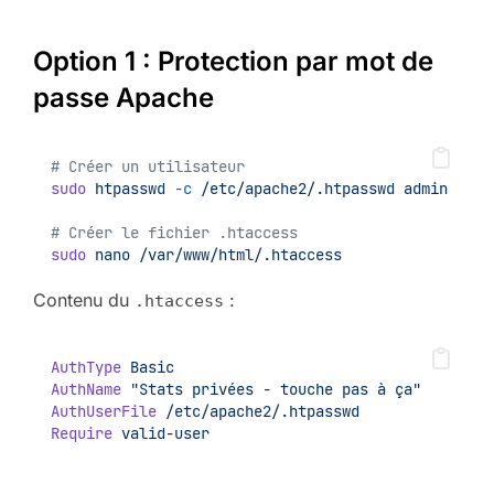
Option 1 : Protection par mot de
passe Apache
# Créer un utilisateur
sudo
htpasswd
-c
/etc/apache2/.htpasswd
admin
# Créer le fichier .htaccess
sudo
nano
/var/www/html/.htaccess
Contenu du
:
.htaccess
AuthType
Basic
AuthName
"Stats privées - touche pas à ça"
AuthUserFile
/etc/apache2/.htpasswd
Require
valid-user