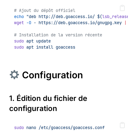
# Ajout du dépôt officiel
echo
"deb http://deb.goaccess.io/ $(
lsb_release
-c
wget
-O
-
https://deb.goaccess.io/gnugpg.key
|
sud
# Installation de la version récente
sudo
apt
update
sudo
apt
install
goaccess
Configuration
1. Édition du fichier de
configuration
sudo
nano
/etc/goaccess/goaccess.conf