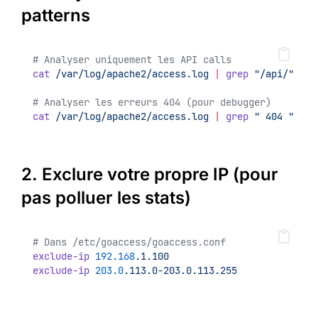
patterns
# Analyser uniquement les API calls
cat
/var/log/apache2/access.log
|
grep
"/api/"
|
g
# Analyser les erreurs 404 (pour debugger)
cat
/var/log/apache2/access.log
|
grep
" 404 "
|
g
2. Exclure votre propre IP (pour
pas polluer les stats)
# Dans /etc/goaccess/goaccess.conf
exclude-ip
192.168
.1.100
exclude-ip
203.0
.113.0-203.0.113.255