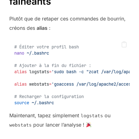
fainéants
Plutôt que de retaper ces commandes de bourrin,
créons des
alias
:
# Éditer votre profil bash
nano
~/.bashrc
# Ajouter à la fin du fichier :
alias
 logstats
=
'sudo bash -c "zcat /var/log/apache
alias
 webstats
=
'goaccess /var/log/apache2/access.l
# Recharger la configuration
source
~/.bashrc
Maintenant, tapez simplement
ou
logstats
pour lancer l’analyse !
webstats