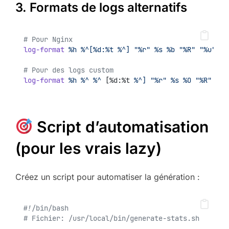
3. Formats de logs alternatifs
# Pour Nginx
log-format
%h
%^[%d:%t
%^]
"%r"
%s
%b
"%R"
"%u"
# Pour des logs custom
log-format
%h
%^
%^
 [%d:%t 
%^]
"%r"
%s
%O
"%R"
"%u
Script d’automatisation
(pour les vrais lazy)
Créez un script pour automatiser la génération :
#!/bin/bash
# Fichier: /usr/local/bin/generate-stats.sh