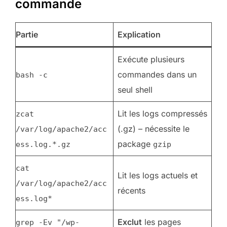
commande
Partie
Explication
Exécute plusieurs
commandes dans un
bash -c
seul shell
Lit les logs compressés
zcat
(.gz) – nécessite le
/var/log/apache2/acc
package
ess.log.*.gz
gzip
cat
Lit les logs actuels et
/var/log/apache2/acc
récents
ess.log*
Exclut
les pages
grep -Ev "/wp-