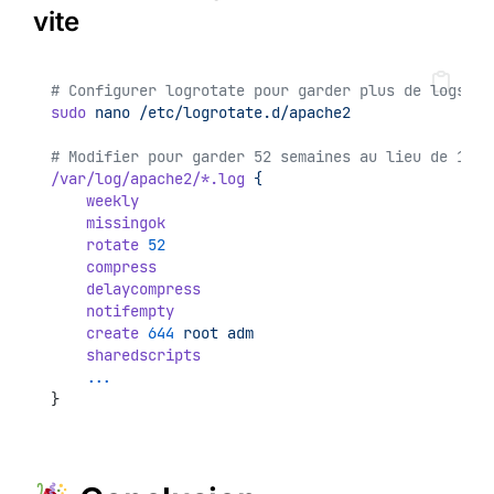
vite
# Configurer logrotate pour garder plus de logs
sudo
nano
/etc/logrotate.d/apache2
# Modifier pour garder 52 semaines au lieu de 14 j
/var/log/apache2/*.log
{
weekly
missingok
rotate
52
compress
delaycompress
notifempty
create
644
root
adm
sharedscripts
...
}