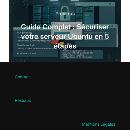
Navigation
Previous
Previous
de
Guide Complet : Sécuriser
l’article
votre serveur Ubuntu en 5
étapes
Contact
Réseaux
Mentions Légales