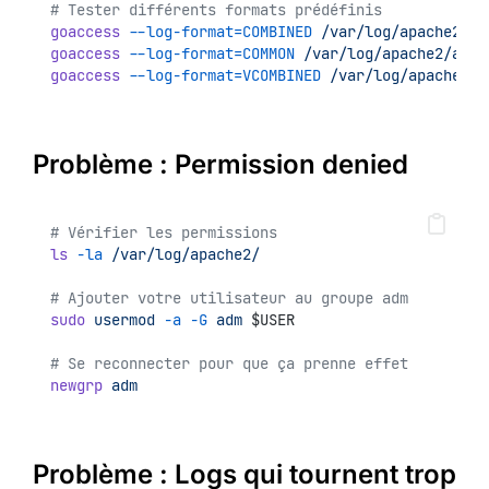
# Tester différents formats prédéfinis
goaccess
--log-format=COMBINED
/var/log/apache2/ac
goaccess
--log-format=COMMON
/var/log/apache2/acce
goaccess
--log-format=VCOMBINED
/var/log/apache2/a
Problème : Permission denied
# Vérifier les permissions
ls
-la
/var/log/apache2/
# Ajouter votre utilisateur au groupe adm
sudo
usermod
-a
-G
adm
 $USER
# Se reconnecter pour que ça prenne effet
newgrp
adm
Problème : Logs qui tournent trop