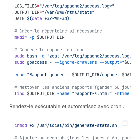
LOG_FILES
=
"/var/log/apache2/access.log*"
OUTPUT_DIR
=
"/var/www/html/stats"
DATE
=
$(
date
 +%Y-%m-%d)
# Créer le répertoire si nécessaire
mkdir
-p
 $OUTPUT_DIR
# Générer le rapport du jour
sudo
bash
-c
'zcat /var/log/apache2/access.log.*.g
sudo
goaccess
-
--ignore-crawlers
--output=
"
$OUTPU
echo
"Rapport généré : 
$OUTPUT_DIR
/rapport-
$DATE
.h
# Nettoyer les anciens rapports (garder 30 jours)
find
 $OUTPUT_DIR 
-name
"rapport-*.html"
-mtime
+30
Rendez-le exécutable et automatisez avec cron :
chmod
+x
/usr/local/bin/generate-stats.sh
# Ajouter au crontab (tous les jours à 6h, pour av