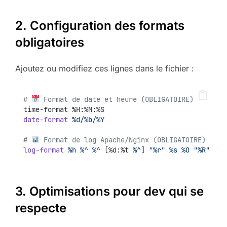
2. Configuration des formats
obligatoires
Ajoutez ou modifiez ces lignes dans le fichier :
# 
 Format de date et heure (OBLIGATOIRE)
time-format %H:%M:%S
date-format
%d/%b/%Y
# 
 Format de log Apache/Nginx (OBLIGATOIRE)
log-format
%h
%^
%^
 [%d:%t 
%^]
"%r"
%s
%O
"%R"
"%u
3. Optimisations pour dev qui se
respecte