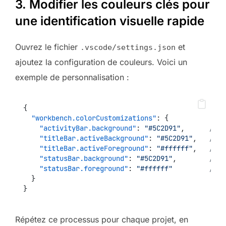
3. Modifier les couleurs clés pour
une identification visuelle rapide
Ouvrez le fichier
et
.vscode/settings.json
ajoutez la configuration de couleurs. Voici un
exemple de personnalisation :
{
"workbench.colorCustomizations"
: {
"activityBar.background"
: 
"#5C2D91"
,      
// B
"titleBar.activeBackground"
: 
"#5C2D91"
,   
// B
"titleBar.activeForeground"
: 
"#ffffff"
,   
// T
"statusBar.background"
: 
"#5C2D91"
,        
// B
"statusBar.foreground"
: 
"#ffffff"
// T
  }
}
Répétez ce processus pour chaque projet, en