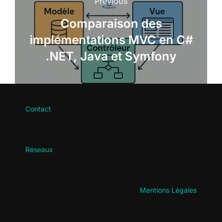
Previous
Previous
de
Comparaison des
l’article
implémentations MVC en C#
.NET, Java et Symfony
Contact
Réseaux
Mentions Légales