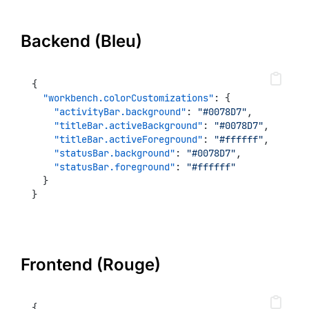
Backend (Bleu)
{
"workbench.colorCustomizations"
: {
"activityBar.background"
: 
"#0078D7"
,
"titleBar.activeBackground"
: 
"#0078D7"
,
"titleBar.activeForeground"
: 
"#ffffff"
,
"statusBar.background"
: 
"#0078D7"
,
"statusBar.foreground"
: 
"#ffffff"
  }
}
Frontend (Rouge)
{