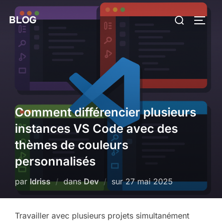
Aller
Rechercher :
BLOG
au
PERM
contenu
Comment différencier plusieurs
instances VS Code avec des
thèmes de couleurs
personnalisés
Publié
par
Idriss
dans
Dev
sur
27 mai 2025
le
Travailler avec plusieurs projets simultanément